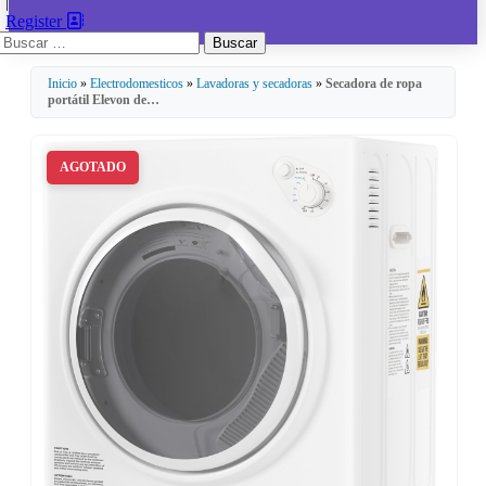
|
Register
Buscar:
Inicio
»
Electrodomesticos
»
Lavadoras y secadoras
»
Secadora de ropa
portátil Elevon de…
AGOTADO