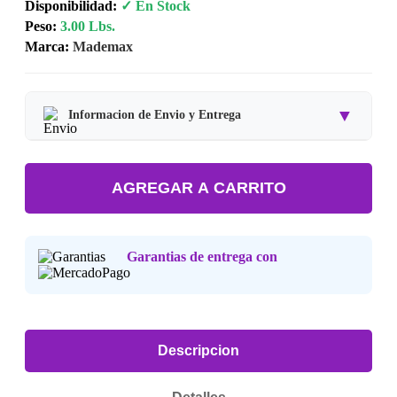
Disponibilidad:
✓ En Stock
Peso:
3.00 Lbs.
Marca:
Mademax
▼
Informacion de Envio y Entrega
Tipo de producto:
Producto Importado.
AGREGAR A CARRITO
Tiempo de entrega:
Estimado de 7 a 15 dias habiles.
Precio final:
Incluye impuestos y envio a tu domicilio.
Garantias de entrega con
Consulta nuestra
Politica de Devoluciones
.
Descripcion