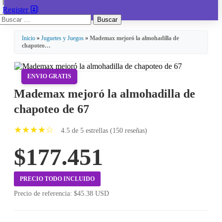
|
Register
Buscar:
Inicio
»
Juguetes y Juegos
»
Mademax mejoró la almohadilla de
chapoteo…
ENVIO GRATIS
Mademax mejoró la almohadilla de
chapoteo de 67
★★★★☆
4.5 de 5 estrellas (150 reseñas)
$177.451
PRECIO TODO INCLUIDO
Precio de referencia: $45.38 USD