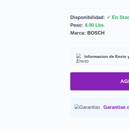
Disponibilidad:
✓ En Sto
Peso:
4.00 Lbs.
Marca:
BOSCH
Informacion de Envio 
Tipo de producto:
Prod
AG
Tiempo de entrega:
Est
Precio final:
Incluye imp
Consulta nuestra
Politica de 
Garantias 