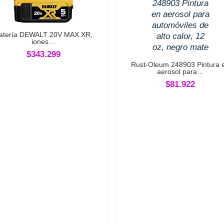
atería DEWALT 20V MAX XR,
iones…
$343.299
Rust-Oleum 248903 Pintura 
aerosol para…
$81.922