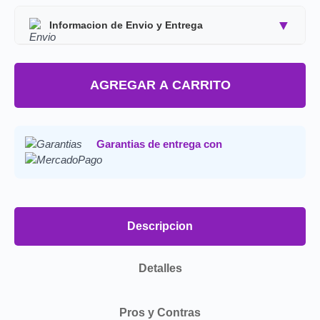
▼
Informacion de Envio y Entrega
Tipo de producto:
Producto Importado.
AGREGAR A CARRITO
Tiempo de entrega:
Estimado de 7 a 15 dias
habiles.
Precio final:
Incluye impuestos y envio a tu
Garantias de entrega con
domicilio.
Consulta nuestra
Politica de Devoluciones
.
Descripcion
Detalles
Pros y Contras