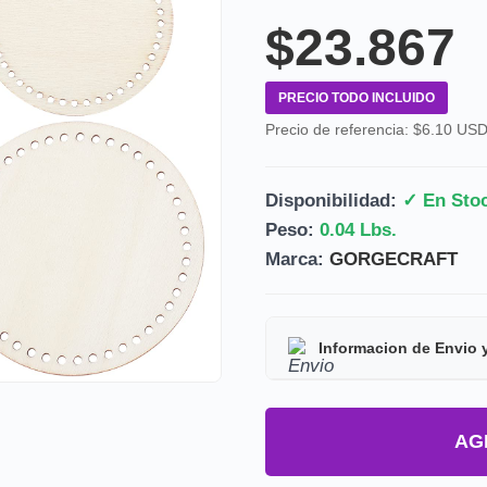
$23.867
PRECIO TODO INCLUIDO
Precio de referencia: $6.10 US
Disponibilidad:
✓ En Sto
Peso:
0.04 Lbs.
Marca:
GORGECRAFT
Informacion de Envio 
Tipo de producto:
Prod
AG
Tiempo de entrega:
Est
Precio final:
Incluye imp