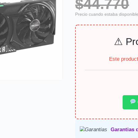
$44.770
Precio cuando estaba disponibl
⚠ Pr
Este produc
Garantias 