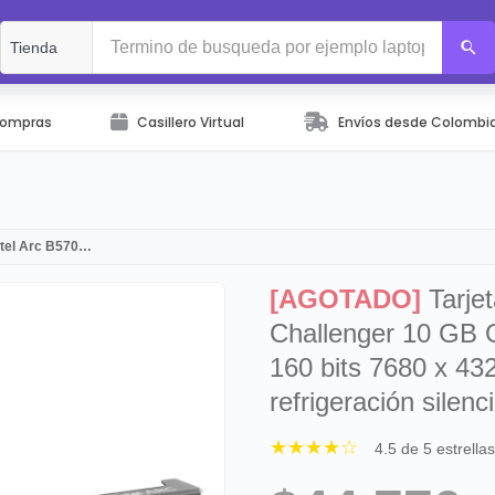
Compras
Casillero Virtual
Envíos desde Colombi
ntel Arc B570…
[AGOTADO]
Tarjet
Challenger 10 GB
160 bits 7680 x 432
refrigeración silen
★★★★☆
4.5 de 5 estrella