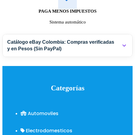
PAGA MENOS IMPUESTOS
Sistema automático
Catálogo eBay Colombia: Compras verificadas
y en Pesos (Sin PayPal)
Comprar en eBay suele requerir cuentas en dólares y
asumir riesgos con vendedores desconocidos. En esta
tienda, eliminamos esos problemas. Los precios están en
Categorías
Pesos Colombianos (COP)
e incluyen el producto, envío
internacional y los impuestos reducidos calculados por
nuestra IA. Además,
verificamos la reputación del
vendedor
antes de procesar tu orden para garantizar que
Automoviles
recibas lo que pediste.
Electrodomesticos
¿Buscas repuestos, coleccionables o artículos