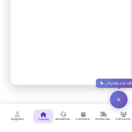
Pt Pen New In Box Made In Uk
Gana 1.12 Puntos de recompensa
$
74.97
Añadir al carrito
agosto 7, 2026
/
¿Ayuda con eB
Registro
Asistente de Compras
Casillero Virtual
Envíos desde Colombia
Comunidad
Tienda