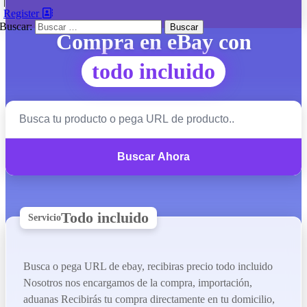
|
Register
Buscar:
Compra en eBay con
todo incluido
Buscar Ahora
Todo incluido
Servicio
Busca o pega URL de ebay, recibiras precio todo incluido
Nosotros nos encargamos de la compra, importación,
aduanas Recibirás tu compra directamente en tu domicilio,