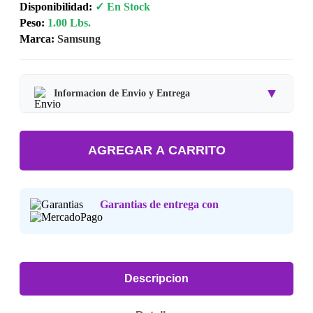
Disponibilidad:
✓ En Stock
Peso:
1.00 Lbs.
Marca:
Samsung
▼
Informacion de Envio y Entrega
Tipo de producto:
Producto Importado.
AGREGAR A CARRITO
Tiempo de entrega:
Estimado de 7 a 15 dias habiles.
Precio final:
Incluye impuestos y envio a tu domicilio.
Garantias de entrega con
Consulta nuestra
Politica de Devoluciones
.
Descripcion