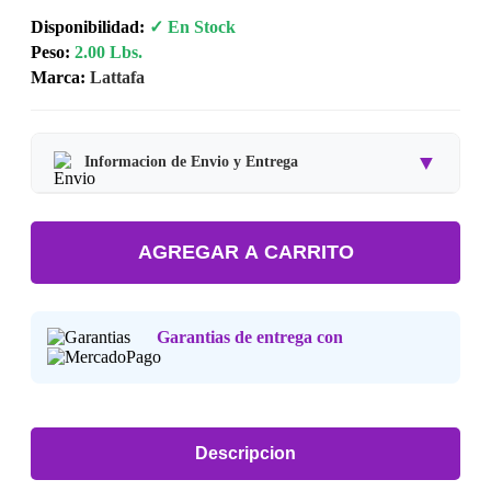
Disponibilidad:
✓ En Stock
Peso:
2.00 Lbs.
Marca:
Lattafa
▼
Informacion de Envio y Entrega
Tipo de producto:
Producto Importado.
AGREGAR A CARRITO
Tiempo de entrega:
Estimado de 7 a 15 dias habiles.
Precio final:
Incluye impuestos y envio a tu domicilio.
Garantias de entrega con
Consulta nuestra
Politica de Devoluciones
.
Descripcion