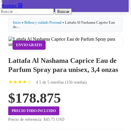
|
Register
Buscar:
Inicio
»
Belleza y cuidado Personal
»
Lattafa Al Nashama Caprice Eau
de…
ENVIO GRATIS
Lattafa Al Nashama Caprice Eau de
Parfum Spray para unisex, 3,4 onzas
★★★★☆
4.5 de 5 estrellas (150 reseñas)
$178.875
PRECIO TODO INCLUIDO
Precio de referencia: $45.75 USD