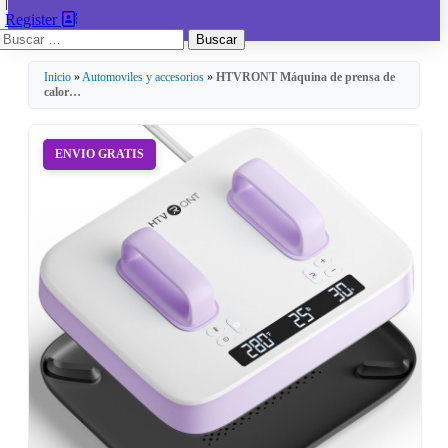
|
Register
Buscar:
Inicio
»
Automoviles y accesorios
»
HTVRONT Máquina de prensa de
calor…
ENVIO GRATIS