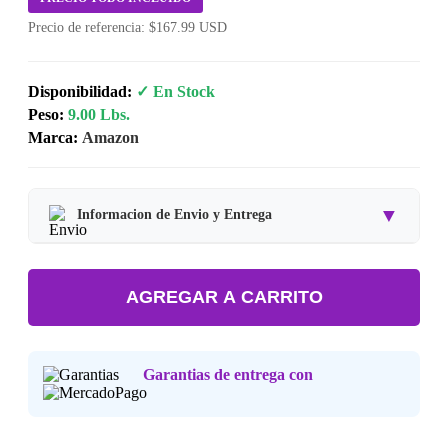
Precio de referencia: $167.99 USD
Disponibilidad:
✓ En Stock
Peso:
9.00 Lbs.
Marca:
Amazon
▼
Informacion de Envio y Entrega
Tipo de producto:
Producto Importado.
AGREGAR A CARRITO
Tiempo de entrega:
Estimado de 7 a 15 dias habiles.
Precio final:
Incluye impuestos y envio a tu domicilio.
Garantias de entrega con
Consulta nuestra
Politica de Devoluciones
.