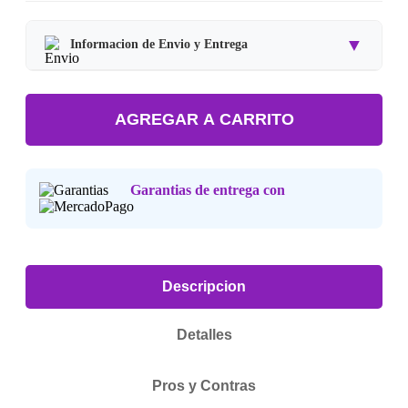
▼
Informacion de Envio y Entrega
Tipo de producto:
Producto Importado.
AGREGAR A CARRITO
Tiempo de entrega:
Estimado de 7 a 15 dias habiles.
Precio final:
Incluye impuestos y envio a tu domicilio.
Garantias de entrega con
Consulta nuestra
Politica de Devoluciones
.
Descripcion
Detalles
Pros y Contras