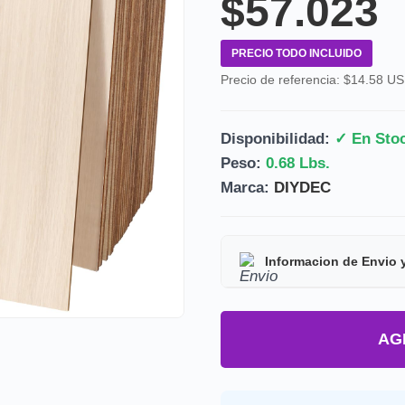
$57.023
PRECIO TODO INCLUIDO
Precio de referencia: $14.58 U
Disponibilidad:
✓ En Sto
Peso:
0.68 Lbs.
Marca:
DIYDEC
Informacion de Envio 
Tipo de producto:
Prod
AG
Tiempo de entrega:
Est
Precio final:
Incluye imp