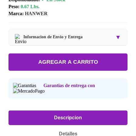
Peso:
0.67 Lbs.
Marca:
HANWER
▼
Informacion de Envio y Entrega
Tipo de producto:
Producto Importado.
AGREGAR A CARRITO
Tiempo de entrega:
Estimado de 7 a 15 dias habiles.
Precio final:
Incluye impuestos y envio a tu domicilio.
Garantias de entrega con
Consulta nuestra
Politica de Devoluciones
.
Descripcion
Detalles