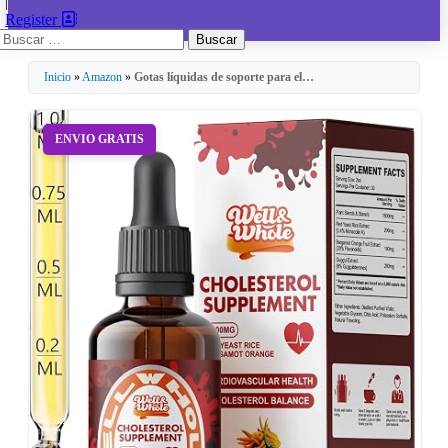
|
Register
Buscar:
Inicio
»
Amazon
»
Gotas líquidas de soporte para el…
ENVIO GRATIS