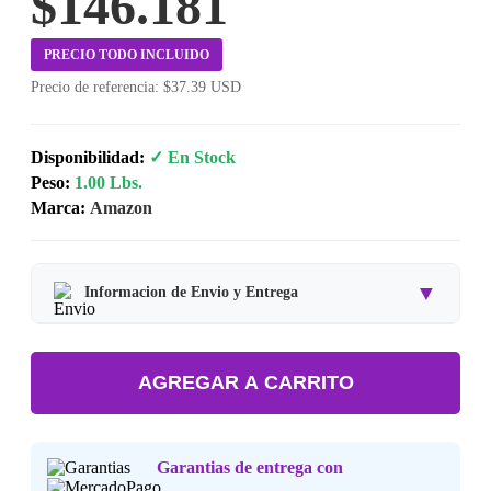
$146.181
PRECIO TODO INCLUIDO
Precio de referencia: $37.39 USD
Disponibilidad:
✓ En Stock
Peso:
1.00 Lbs.
Marca:
Amazon
▼
Informacion de Envio y Entrega
Tipo de producto:
Producto Importado.
AGREGAR A CARRITO
Tiempo de entrega:
Estimado de 7 a 15 dias habiles.
Precio final:
Incluye impuestos y envio a tu domicilio.
Garantias de entrega con
Consulta nuestra
Politica de Devoluciones
.