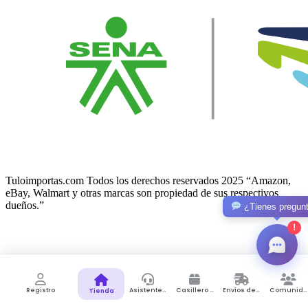
Tuloimportas.com Todos los derechos reservados 2025 “Amazon,
eBay, Walmart y otras marcas son propiedad de sus respectivos
dueños.”
¿Tienes pregun
!
Facebook-f
Twitter
© 2026 Lunno. All Rights Reserved.
Registro
Asistente de Compras
Casillero Virtual
Envíos desde Colombia
Comunidad
Tienda