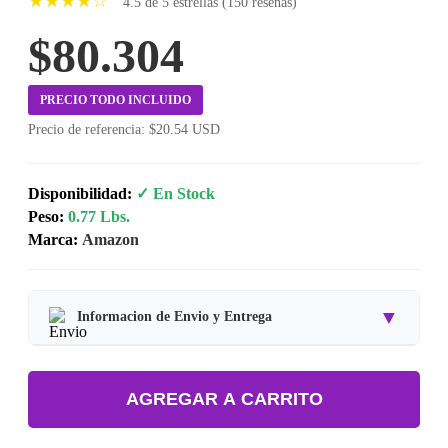
★★★★☆
4.5 de 5 estrellas (150 reseñas)
$80.304
PRECIO TODO INCLUIDO
Precio de referencia: $20.54 USD
Disponibilidad:
✓ En Stock
Peso:
0.77 Lbs.
Marca:
Amazon
▼
Informacion de Envio y Entrega
Tipo de producto:
Producto Importado.
AGREGAR A CARRITO
Tiempo de entrega:
Estimado de 7 a 15 dias habiles.
Precio final:
Incluye impuestos y envio a tu domicilio.