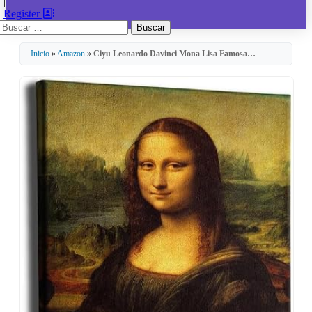
|
Register
Buscar:
Inicio
»
Amazon
»
Ciyu Leonardo Davinci Mona Lisa Famosa…