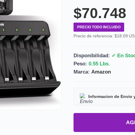
$70.748
PRECIO TODO INCLUIDO
Precio de referencia: $18.09 U
Disponibilidad:
✓ En Sto
Peso:
0.55 Lbs.
Marca:
Amazon
Informacion de Envio 
Tipo de producto:
Prod
AG
Tiempo de entrega:
Est
Precio final:
Incluye imp