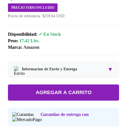
PRECIO TODO INCLUIDO
Precio de referencia: $259.64 USD
Disponibilidad:
✓ En Stock
Peso:
17.42 Lbs.
Marca:
Amazon
▼
Informacion de Envio y Entrega
Tipo de producto:
Producto Importado.
AGREGAR A CARRITO
Tiempo de entrega:
Estimado de 7 a 15 dias habiles.
Precio final:
Incluye impuestos y envio a tu domicilio.
Garantias de entrega con
Consulta nuestra
Politica de Devoluciones
.