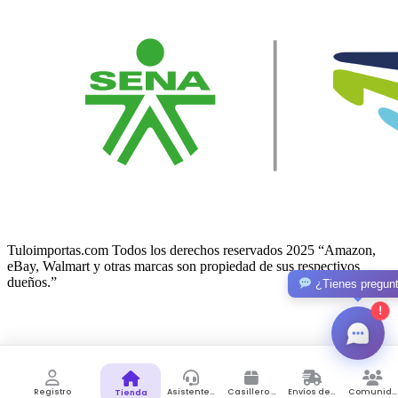
Tuloimportas.com Todos los derechos reservados 2025 “Amazon,
eBay, Walmart y otras marcas son propiedad de sus respectivos
dueños.”
¿Tienes pregun
!
Facebook-f
Twitter
© 2026 Lunno. All Rights Reserved.
Registro
Asistente de Compras
Casillero Virtual
Envíos desde Colombia
Comunidad
Tienda