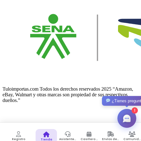
Tuloimportas.com Todos los derechos reservados 2025 “Amazon,
eBay, Walmart y otras marcas son propiedad de sus respectivos
dueños.”
¿Tienes pregun
!
Facebook-f
Twitter
© 2026 Lunno. All Rights Reserved.
Registro
Asistente de Compras
Casillero Virtual
Envíos desde Colombia
Comunidad
Tienda