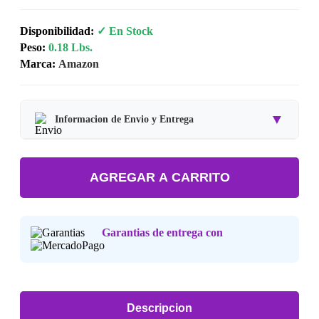
Disponibilidad:
✓ En Stock
Peso:
0.18 Lbs.
Marca:
Amazon
▼
Informacion de Envio y Entrega
Tipo de producto:
Producto Importado.
AGREGAR A CARRITO
Tiempo de entrega:
Estimado de 7 a 15 dias habiles.
Precio final:
Incluye impuestos y envio a tu domicilio.
Garantias de entrega con
Consulta nuestra
Politica de Devoluciones
.
Descripcion