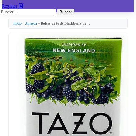
|
Register
Buscar:
Inicio
»
Amazon
»
Bolsas de té de Blackberry de…