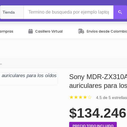
Compras
Casillero Virtual
Envíos desde Colombi
n…
Sony MDR-ZX310AP
auriculares para lo
★★★★☆
4.5 de 5 estrella
$134.246
PRECIO TODO INCLUIDO