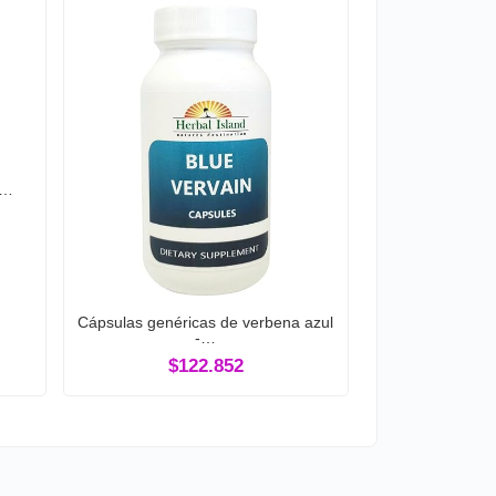
-…
Cápsulas genéricas de verbena azul
-…
$122.852