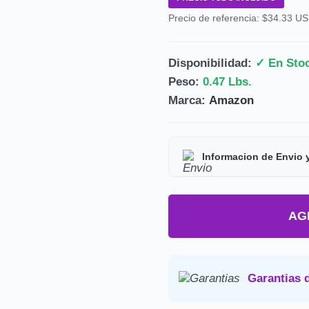
Precio de referencia: $34.33 U
Disponibilidad:
✓ En Sto
Peso:
0.47 Lbs.
Marca:
Amazon
Informacion de Envio 
Tipo de producto:
Prod
AG
Tiempo de entrega:
Est
Precio final:
Incluye imp
Consulta nuestra
Politica de 
Garantias 