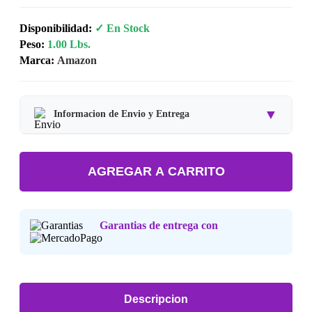
Disponibilidad:
✓ En Stock
Peso:
1.00 Lbs.
Marca:
Amazon
▼
Informacion de Envio y Entrega
Tipo de producto:
Producto Importado.
AGREGAR A CARRITO
Tiempo de entrega:
Estimado de 7 a 15 dias habiles.
Precio final:
Incluye impuestos y envio a tu domicilio.
Garantias de entrega con
Consulta nuestra
Politica de Devoluciones
.
Descripcion