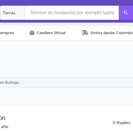
Compras
Casillero Virtual
Envíos desde Colombi
iam Buitrago
.
on
0 Replies
 año