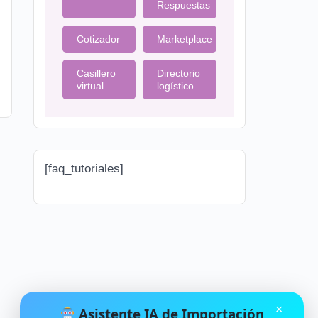
Respuestas
Cotizador
Marketplace
Casillero
Directorio
virtual
logístico
[faq_tutoriales]
×
Asistente IA de Importación