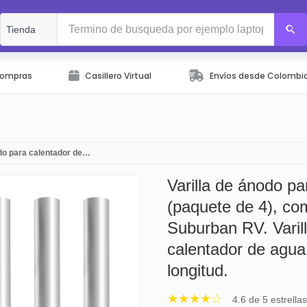
Compras
Casillero Virtual
Envíos desde Colombi
odo para calentador de…
Varilla de ánodo p
(paquete de 4), co
Suburban RV. Varil
calentador de agua
longitud.
★★★★☆
4.6 de 5 estrella