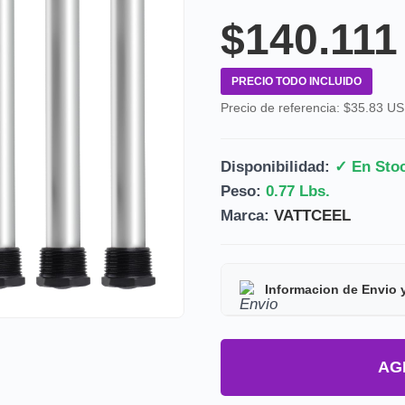
$140.111
PRECIO TODO INCLUIDO
Precio de referencia: $35.83 U
Disponibilidad:
✓ En Sto
Peso:
0.77 Lbs.
Marca:
VATTCEEL
Informacion de Envio 
Tipo de producto:
Prod
AG
Tiempo de entrega:
Est
Precio final:
Incluye imp