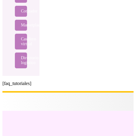
Cotizador
Marketplace
Casillero
virtual
Directorio
logístico
[faq_tutoriales]