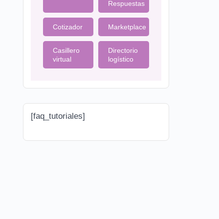
Respuestas
Cotizador
Marketplace
Casillero
Directorio
virtual
logístico
[faq_tutoriales]