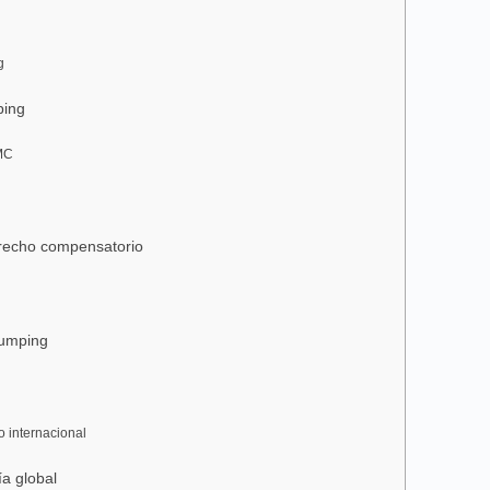
g
ping
OMC
erecho compensatorio
dumping
o internacional
a global