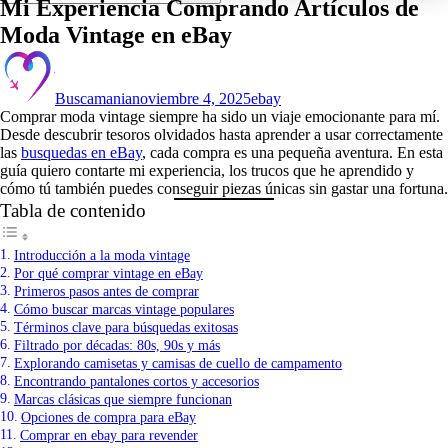
Mi Experiencia Comprando Artículos de
Moda Vintage en eBay
Buscamania
noviembre 4, 2025
ebay
Comprar moda vintage siempre ha sido un viaje emocionante para mí.
Desde descubrir tesoros olvidados hasta aprender a usar correctamente
las
busquedas en eBay
, cada compra es una pequeña aventura. En esta
guía quiero contarte mi experiencia, los trucos que he aprendido y
cómo tú también puedes conseguir piezas únicas sin gastar una fortuna.
Tabla de contenido
Introducción a la moda vintage
Por qué comprar vintage en eBay
Primeros pasos antes de comprar
Cómo buscar marcas vintage populares
Términos clave para búsquedas exitosas
Filtrado por décadas: 80s, 90s y más
Explorando camisetas y camisas de cuello de campamento
Encontrando pantalones cortos y accesorios
Marcas clásicas que siempre funcionan
Opciones de compra para eBay
Comprar en ebay para revender