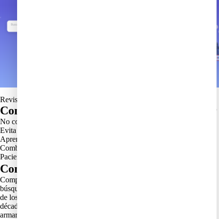
Revisa otros
Consejos finales y errores comunes a evitar
No compres sin revisar el historial del vendedor.
Evita productos con fotos borrosas.
Aprende a usar filtros de décadas y estado de la prenda.
Combina palabras clave para encontrar artículos raros.
Paciencia: lo vintage se encuentra con tiempo y estrategia.
Conclusión
Comprar moda vintage en eBay es toda una experiencia: desde la
búsqueda de marcas icónicas hasta el descubrimiento de piezas únicas
de los 80s y 90s. Usando las palabras clave correctas, filtros por
década y estrategias como subastas o compras inmediatas, puedes
armar un armario con historia y estilo propio. Además, herramientas