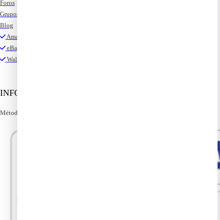
Foros
Grupos
Blog
Amazon colombia
eBay Colombia
Walmart Colombia
INFORMACION
Métodos de pago