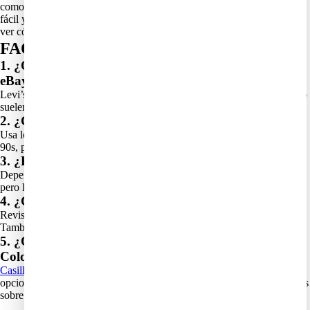
como servicios de casillero y compras por encargo hacen que sea más
fácil y económico traer estas piezas a Colombia. ¡No hay nada como
ver cómo tu colección vintage crece y cada pieza cuenta una historia!
FAQs
1. ¿Qué marcas vintage debo buscar primero en
eBay?
Levi’s, Ralph Lauren, LL Bean, Eddie Bauer, Banana Republic y Gap
suelen ser las más buscadas y fáciles de combinar.
2. ¿Cómo puedo filtrar artículos por década?
Usa los filtros de
eBay
y selecciona la década deseada, como 80s o
90s, para encontrar prendas específicas de esa época.
3. ¿Es mejor pujar en subasta o comprar inmediato?
Depende de tu paciencia. Las subastas pueden ser más económicas,
pero las compras inmediatas aseguran que no pierdas la prenda.
4. ¿Cómo sé que un artículo vintage es auténtico?
Revisa las etiquetas, costuras y detalles característicos de la marca.
También revisa comentarios del vendedor y fotos claras.
5. ¿Qué servicios recomiendas para enviar artículos a
Colombia?
Casilleros virtuales
y
compras por encargo en ebay
son las mejores
opciones para consolidar envíos y ahorrar costos. Puedes aprender más
sobre cómo comprar en eBay desde Colombia
aquí
.