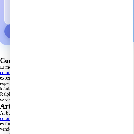
IA Reduce tus Impuestos
Partida general: 29% impuestos. Con nuestra IA pagas según tipo de
producto y partida arancelaria específica (0-19%)
→
Todo sobre eBay Colombia
Comprar en ebay para revender
El mercado de
productos
https://tuloimportas.com/ebay-
colombia/guias/negocio-revender/
vintage para revender
ha
experimentado un crecimiento significativo en los últimos años,
especialmente en categorías como ropa retro, accesorios de marcas
icónicas y objetos de colección. Artículos de marcas como Levi’s,
Ralph Lauren y Pendleton pueden triplicar su valor de compra cuando
se venden en el mercado colombiano.
Articulos vintage usados
Al buscar
productos us
https://tuloimportas.com/ebay-
colombia/tutoriales/productos-usados/
ados en buen estado
en eBay,
es fundamental saber interpretar correctamente las descripciones de los
vendedores. Términos como “like new”, “very good” o “good” tienen