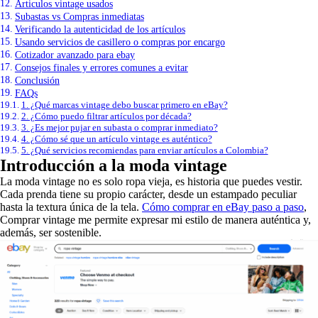
Articulos vintage usados
Subastas vs Compras inmediatas
Verificando la autenticidad de los artículos
Usando servicios de casillero o compras por encargo
Cotizador avanzado para ebay
Consejos finales y errores comunes a evitar
Conclusión
FAQs
1. ¿Qué marcas vintage debo buscar primero en eBay?
2. ¿Cómo puedo filtrar artículos por década?
3. ¿Es mejor pujar en subasta o comprar inmediato?
4. ¿Cómo sé que un artículo vintage es auténtico?
5. ¿Qué servicios recomiendas para enviar artículos a Colombia?
Introducción a la moda vintage
La moda vintage no es solo ropa vieja, es historia que puedes vestir.
Cada prenda tiene su propio carácter, desde un estampado peculiar
hasta la textura única de la tela.
Cómo comprar en eBay paso a paso
,
Comprar vintage me permite expresar mi estilo de manera auténtica y,
además, ser sostenible.