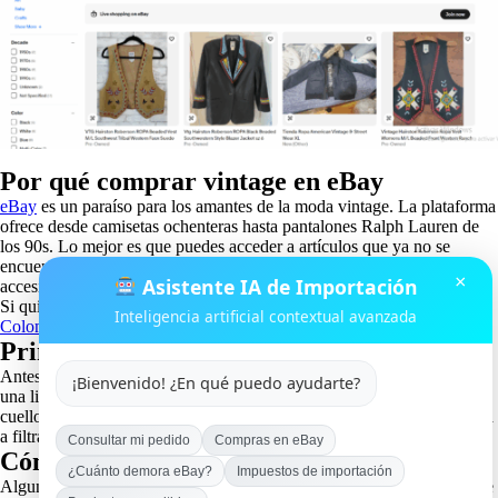
Por qué comprar vintage en eBay
eBay
es un paraíso para los amantes de la moda vintage. La plataforma
ofrece desde camisetas ochenteras hasta pantalones Ralph Lauren de
los 90s. Lo mejor es que puedes acceder a artículos que ya no se
encuentran en tiendas tradicionales y muchas veces a precios
×
Asistente IA de Importación
accesibles.
Si quieres aprender más sobre cómo
comprar en eBay desde
Inteligencia artificial contextual avanzada
Colombia
, te recomiendo esta
guia ebay
.
Primeros pasos antes de comprar
Antes de lanzarte a la búsqueda, define tu estilo y presupuesto. Haz
¡Bienvenido! ¿En qué puedo ayudarte?
una lista de las prendas que más te interesan: camisetas, camisas con
cuello de campamento, pantalones cortos o accesorios. Esto te ayudará
a filtrar resultados y no perder tiempo.
Consultar mi pedido
Compras en eBay
Cómo buscar marcas vintage populares
¿Cuánto demora eBay?
Impuestos de importación
Algunas marcas vintage tienen más valor que otras. Mi experiencia me