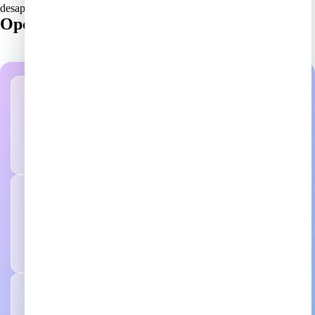
desaparecido: a veces encuentras tesoros olvidados por todos.
Opciones de compra para eBay
Casillero Virtual
Desde $6.50/lb + Consolidación gratis
TODO INCLUIDO
Compramos por ti sin PayPal