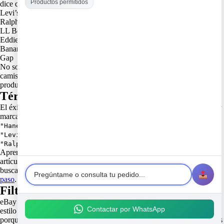
Productos permitidos
dice que estas marcas son imperdibles:
Levi’s
Ralph Lauren
LL Bean
Eddie Bauer
Banana Republic
Gap
No solo busco la marca, sino también la época. Por ejemplo, una
camiseta Levi’s de los 80s puede tener más estilo que una de
producción reciente.
Términos clave para búsquedas exitosas
El éxito en eBay depende de las palabras correctas. Yo suelo combinar
marca + tipo de prenda + estado. Algunos ejemplos:
"Hanes destrozado"
"Levi's vintage 90s"
"Ralph Lauren short 80s"
Aprender estos términos me ahorra horas y me permite encontrar
artículos únicos y con descuentos. Para profundizar en cómo filtrar y
buscar productos usados en eBay, puedes ver esta
guía rápida paso a
paso
.
Filtrado por décadas: 80s, 90s y más
eBay permite filtrar resultados por década. Esto es clave si buscas un
Contactar por WhatsApp
estilo muy definido. Yo suelo seleccionar los filtros de 80s y 90s,
porque muchas de mis marcas favoritas tienen diseños icónicos de esas