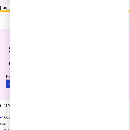
[faq_tutoriales]
Suscríbete a newsletter
Recibes notificaciones , promociones pero sobre todo te
conviertes en un miembro de la comunidad
Email
Suscríbete ahora
CONTACTO
Quienes somos?
Política de envíos