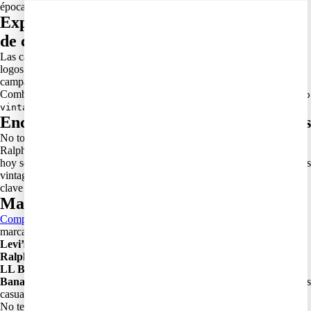
épocas.
Explorando camisetas y camisas de cuello
de campamento
Las camisetas son mi debilidad. Busco piezas con gráficos originales,
logos pequeños o estampados raros. Las camisas con cuello de
campamento también son un must: frescas, relajadas y muy vintage.
Combinar términos de búsqueda como
"camisa cuello campamento
me ha dado resultados increíbles.
vintage"
Encontrando pantalones cortos y accesorios
No todo es parte superior. Los pantalones cortos de marcas como
Ralph Lauren, Levi’s o Gap son muy resistentes y tienen cortes que
hoy son difíciles de encontrar. Los accesorios como cinturones o gorras
vintage completan el look y también pueden buscarse con palabras
clave como
o
.
"cinturón cuero vintage"
"gorra 90s"
Marcas clásicas que siempre funcionan
Comprar ropa en ebay
es un desafio aunque busques gangas, algunas
marcas siempre aseguran calidad y estilo. Por ejemplo:
Levi’s
: jeans, chaquetas y shorts
Ralph Lauren
: polos, camisas y suéteres
LL Bean y Eddie Bauer
: ropa outdoor con excelente durabilidad
Banana Republic y Gap
: básicos de calidad que funcionan para looks
casuales
No tengas miedo de explorar marcas menos populares que hayan