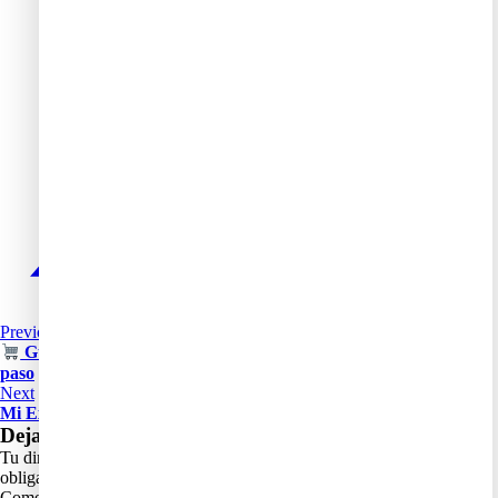
Previous
Guía rápida: cómo comprar productos usados en eBay paso a
paso
Next
Mi Experiencia Comprando en eBay para Revender
Deja un comentario
Tu dirección de correo electrónico no será publicada.
Los campos
obligatorios están marcados con
*
Comentario
*