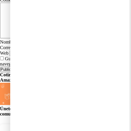
Nombre
*
Correo electrónico
*
Web
Guardar mi nombre, correo electrónico y sitio web en este
navegador para la próxima vez que haga un comentario.
Cotizador
Amazon
Únete a la
comunidad