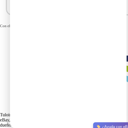
Con el apoyo de
Tuloimportas.com Todos los derechos reservados 2025 “Amazon,
eBay, Walmart y otras marcas son propiedad de sus respectivos
dueños.”
¿Ayuda con eB