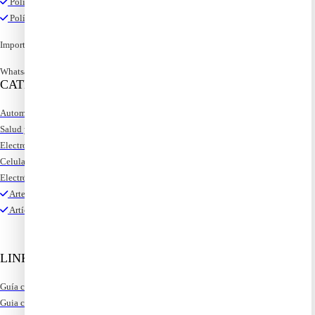
Política de devoluciones
Política de privacidad
Importaciones@tuloimportas.com
Whatsapp: 3052750841
CATEGORIAS
Automoviles
Salud y hogar
Electrodomesticos
Celulares y accesorios
Electrónicos
Artes manualidades
Artículos para el hogar
LINKS IMPORTANTES
Guía compras en Walmart
Guia compras en Amazon